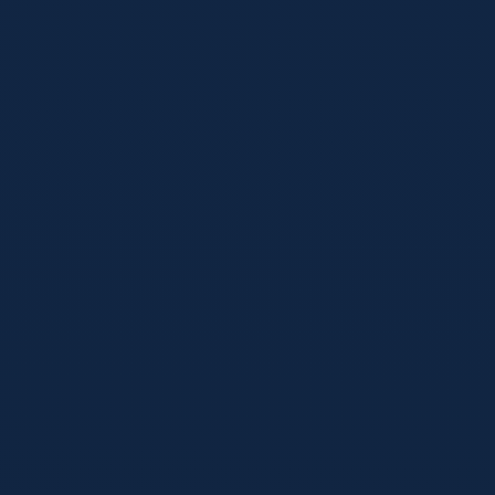
快速导航
开云体育官网首页
开云体育App下载中心
开云体育账号注册
开云体育动态
关于开云体育
合作伙伴
乐鱼体育
华体会体育官网
Manxbet Sports Online Site
平博体育
UED Sports VIP Portal
亚新体育直播官网 官方站
大发娱乐官方App安全分发中心
9network.com.cn
web-6686-register.com
aero-lejing.com.cn
联系支持