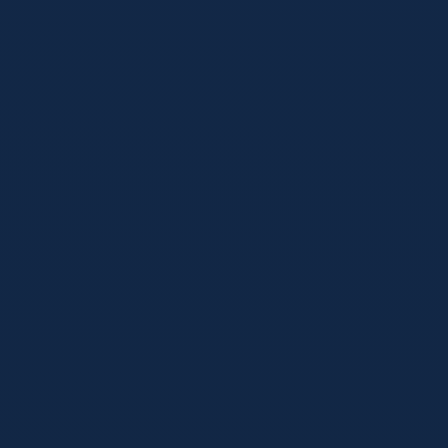
体育
2026世界杯完整赛程到底免费吗？中国球迷最关心
的查询渠道全拆解