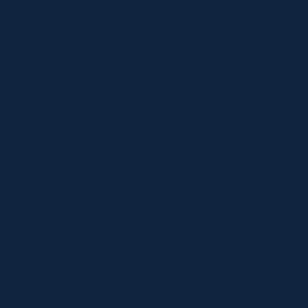
周一至周日 00:00 - 24:00