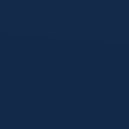
方式。对照1998—2022年的经典案例，再看2026世界杯小组赛
积分规则的变化，你会发现：保守、默契球、末轮放水，正在
失去生存空间。
2026-05-17