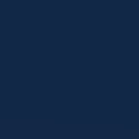
北美三国联办让2026世界杯小组赛的观赛叙事彻底变了：熟悉
的主场环境、跨区域对抗与更密集的数据博弈，正在重塑北美
球队的真实实力边界。本文用进球、控球、射门效率和防守数
据，带你快速看懂北美球队在世界舞台上的竞争力。
2026-05-16