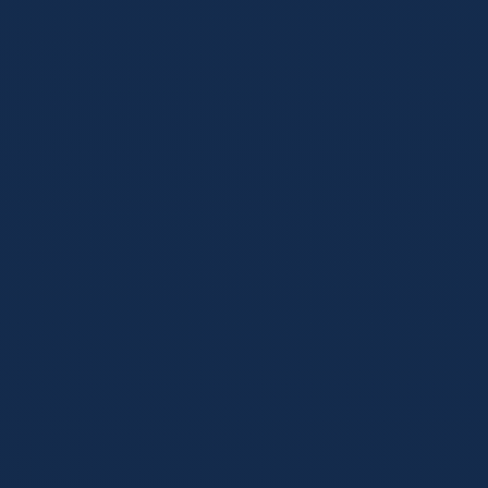
开云体育官网入口的日常访问，还是大规模的资金结算，我们
都确保数据链路的绝对封闭与安全，让用户彻底告别隐私泄露
与网络攻击的隐患。
用户至上：全生命周期的卓越服务
技术是骨骼，服务是血肉。在开云体育，我们重新定义了客户
服务的标准。我们提供的不仅仅是问题解答，更是贯穿用户整
个生命周期的专属管家服务。
从您首次访问开云官网入口开始，智能引导系统便会根据您的
偏好定制界面。一旦完成开云体育在线注册，您将立即接入我
们7x24小时全天候的VIP服务网络。无论您遇到关于App下载
安装的疑问，还是关于复杂赛事规则的咨询，我们的多语言专
家团队都能在30秒内给予专业、有温度的响应。
正是这种对细节的偏执与对用户体验的极致追求，构筑了开云
体育坚实的品牌护城河，也使得我们在激烈的市场竞争中始终
保持领先地位。选择开云，即是选择了一个值得托付的长期数
字娱乐伴侣。
前沿资讯与赛事动态