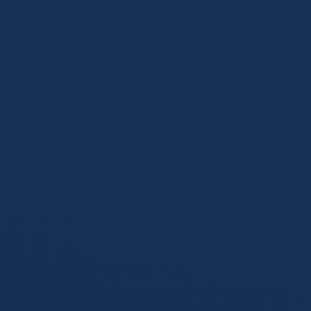
紧跟全球电竞浪潮，囊括主流电竞项目。专属的电竞数据模型
与交互界面，为新生代玩家提供极具沉浸感的赛事参与体验，
见证每一个高光时刻。
原生移动生态
自主研发的跨平台移动端应用，采用业内领先的底层架构。无
论身处何地，皆可享受媲美桌面端的全功能服务，操作丝滑，
响应极速。