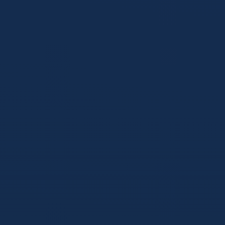
坚不可摧的底层技术架构
在开云体育官方网站的背后，是一套由数百名顶尖工程师倾力
打造的微服务架构系统。面对百万级用户的并发请求，系统依
然能够保持如丝般顺滑的响应速度。这得益于我们采用的动态
扩容技术与智能路由分发机制。
在数据安全领域，我们执行的是金融级别的防护标准。所有用
户数据交互均通过RSA 2048位非对称加密与TLS 1.3协议进行
传输，核心数据库采用物理隔离与多地容灾备份策略。无论是