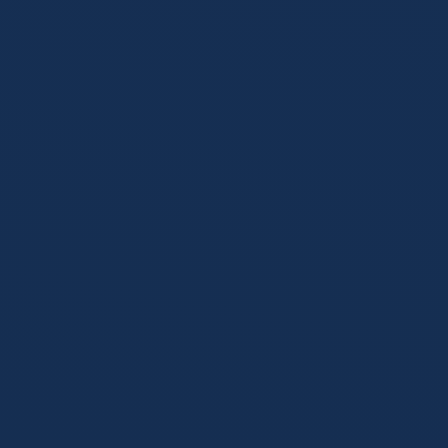
在移动互联网时代，设备的边界正在消亡。开云体育 (Kaiyun
Sports) 官方App不仅仅是一个工具，它是通往整个数字体育生
态的超级枢纽。经过数千次UI/UX迭代，我们打造出了兼顾美
学与效率的终极客户端。
采用混合编译技术与全球分布式CDN加速网络，即便在弱网
环境下，依然能够保持核心数据的毫秒级刷新。从账号注册、
资金流转到赛事参与，每一个环节都经过极简优化。
智能推送系统
基于AI算法的个性化赛事订阅与即时比分
通知。
生物识别安全
支持Face ID与指纹解锁，确保账户资产绝
对安全。
一键无缝切换
体育、电竞、真人娱乐场等模块间零延迟
切换。
前往下载中心