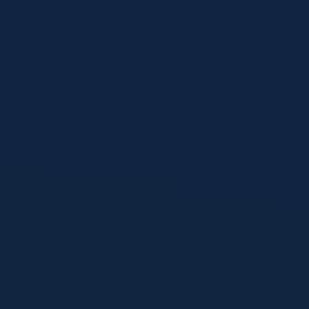
support@kaiyunhome-sports.com